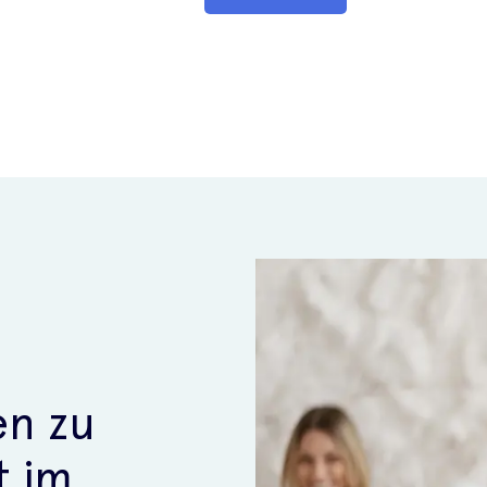
en zu
t im