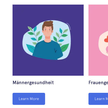
Männergesundheit
Fraueng
Learn More
Learn 