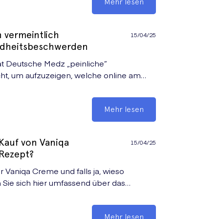
Mehr lesen
 vermeintlich
15/04/25
ndheitsbeschwerden
at Deutsche Medz „peinliche”
t, um aufzuzeigen, welche online am
t werden.
Mehr lesen
Kauf von Vaniqa
15/04/25
 Rezept?
ür Vaniqa Creme und falls ja, wieso
n Sie sich hier umfassend über das
infachen Erwerb.
Mehr lesen