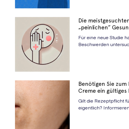
Die meistgesuchten
„peinlichen” Gesu
Für eine neue Studie h
Beschwerden untersuch
häufigsten recherchier
Benötigen Sie zum 
Creme ein gültiges
Gilt die Rezeptpflicht f
eigentlich? Informiere
Medikament und den e