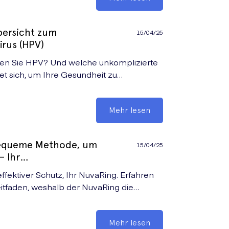
bersicht zum
15/04/25
rus (HPV)
nen Sie HPV? Und welche unkomplizierte
t sich, um Ihre Gesundheit zu
en Sie hier.
Mehr lesen
bequeme Methode, um
15/04/25
– Ihr
fektiver Schutz, Ihr NuvaRing. Erfahren
itfaden, weshalb der NuvaRing die
er Wahl sein kann.
Mehr lesen