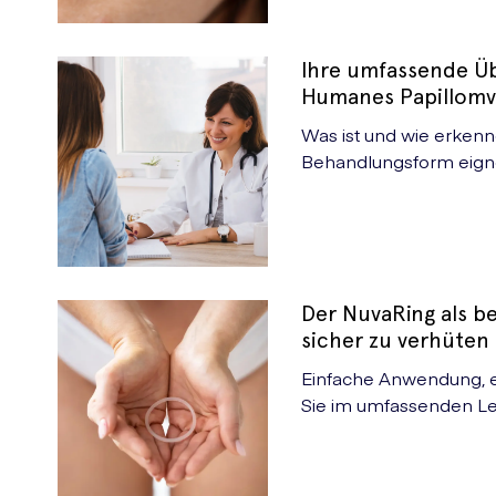
Ihre umfassende Ü
Humanes Papillomvi
Was ist und wie erken
Behandlungsform eigne
verbessern? Das erfahr
Der NuvaRing als 
sicher zu verhüten 
Produktüberblick
Einfache Anwendung, ef
Sie im umfassenden Le
Verhütungsmethode Ihr