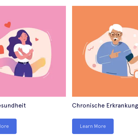
esundheit
Chronische Erkrankun
More
Learn More