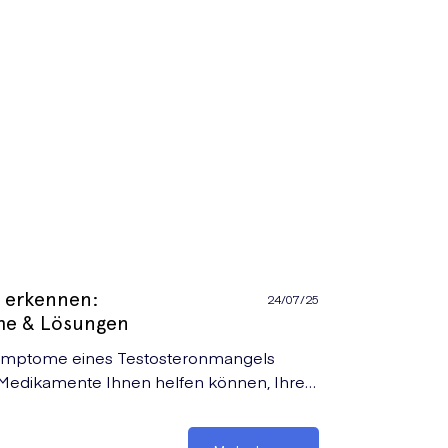
 erkennen:
24/07/25
me & Lösungen
 Symptome eines Testosteronmangels
Medikamente Ihnen helfen können, Ihren
er zu steigern.