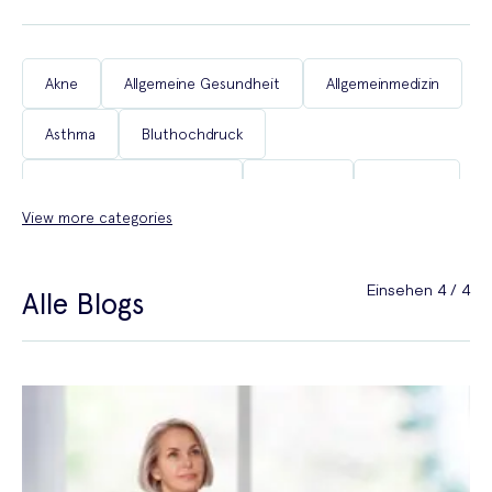
Akne
Allgemeine Gesundheit
Allgemeinmedizin
Asthma
Bluthochdruck
Chronische Erkrankungen
COVID-19
Diabetes
View more categories
Erektile Dysfunktion
Frauengesundheit
Gesund auf Reisen
Gewichtsabnahme
Einsehen 4 / 4
Alle Blogs
Haarausfall
Heuschnupfen
Männergesundheit
Menopause
Migräne
Rauchfrei werden
Reisemedizin
Schlaf
Schmerzen
Sexualgesundheit
Sexuelle Gesundheit