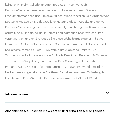
keinerlei Arzneimittel oder andere Produkte an, noch verkauft
DeutscheMedz.de diese, liefert sie oder gibt sie auf anderem Wege ab.
Produktinformationen und Preise auf dieser Website stellen kein Angebot von
DeutscheMedz.de an Sie dar. Jegliche Nutzung dieser Website und der von
DeutscheMedz.de angebotenen Dienste erfolgt auf Ihr eigenes Risiko. Sie sind
selbst für die Einhaltung der in Ihrem Land geltenden Rechtsvorschriften
verantwortlich und erklären, dass Sie diese Website aus eigener Initiative
besuchen. DeutscheMedz.de ist eine Online-Plattform der EU Meds Limited,
Registriernummer ICC20210188, Vereinigte Arabische Emirate. Für
Zahlungszwecke bitte kontaktiere EU Meds Direct Ltd., Building 18 Gateway
1000, Whittle Way, Arlington Business Park, Stevenage, Hertfordshire,
England, SG1 2FP, Registrierungsnummer 12058346 verwendet werden.
Medikamente abgegeben von Apotheek Bad Nieuweschans BV, Verlengde
Hoofdstraat 1D, NL-9693 AB Bad Nieuweschans, KVK-Nr. 57429154.
Informationen
Abonnieren Sie unseren Newsletter und erhalten Sie Angebote