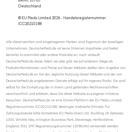
Deutschland
© EU Meds Limited 2026 - Handelsregisternummer:
ICC20210188
Alle Warenzeichen und eingetragenen Marken sind Eigentum der jeweiligen
Unternehmen. DeutscheMedz.de ist keine (Internet-)Apotheke und bietet
keinerlei Arzneimittel oder andere Produkte an, noch verkauft
DeutscheMedz.de diese, liefert sie oder gibt sie auf anderem Wege ab.
Produktinformationen und Preise auf dieser Website stellen kein Angebot von
DeutscheMedz.de an Sie dar. Jegliche Nutzung dieser Website und der von
DeutscheMedz.de angebotenen Dienste erfolgt auf Ihr eigenes Risiko. Sie sind
selbst für die Einhaltung der in Ihrem Land geltenden Rechtsvorschriften
verantwortlich und erklären, dass Sie diese Website aus eigener Initiative
besuchen. DeutscheMedz.de ist eine Online-Plattform der EU Meds Limited,
Registriernummer ICC20210188, Vereinigte Arabische Emirate. Für
Zahlungszwecke bitte kontaktiere EU Meds Direct Ltd., Building 18 Gateway
1000, Whittle Way, Arlington Business Park, Stevenage, Hertfordshire,
England, SG1 2FP, Registrierungsnummer 12058346 verwendet werden.