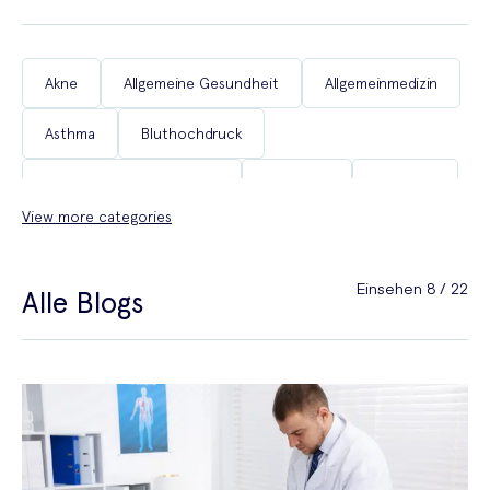
Akne
Allgemeine Gesundheit
Allgemeinmedizin
Asthma
Bluthochdruck
Chronische Erkrankungen
COVID-19
Diabetes
View more categories
Erektile Dysfunktion
Frauengesundheit
Gesund auf Reisen
Gewichtsabnahme
Einsehen 8 / 22
Alle Blogs
Haarausfall
Heuschnupfen
Männergesundheit
Menopause
Migräne
Rauchfrei werden
Reisemedizin
Schlaf
Schmerzen
Sexualgesundheit
Sexuelle Gesundheit