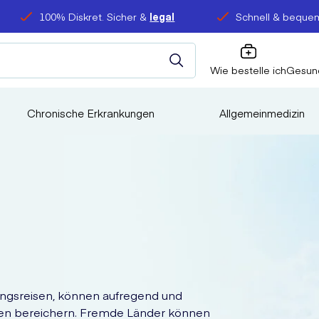
100% Diskret. Sicher &
legal
Schnell & bequem
Wie bestelle ich
Gesun
Chronische Erkrankungen
Allgemeinmedizin
ungsreisen, können aufregend und
gen bereichern. Fremde Länder können