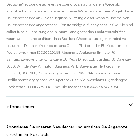
DeutscheMedz.de diese, liefert sie oder gibt sie auf anderem Wege ab.
Produktinformationen und Preise auf dieser Website stellen kein Angebot von
DeutscheMedz.de an Sie dar. Jegliche Nutzung dieser Website und der von
DeutscheMedz.de angebotenen Dienste erfolgt auf Ihr eigenes Risiko. Sie sind
selbst für die Einhaltung der in Ihrem Land geltenden Rechtsvorschriften
verantwortlich und erklären, dass Sie diese Website aus eigener Initiative
besuchen. DeutscheMedz.de ist eine Online-Plattform der EU Meds Limited,
Registriernummer ICC20210188, Vereinigte Arabische Emirate. Für
Zahlungszwecke bitte kontaktiere EU Meds Direct Ltd., Building 18 Gateway
1000, Whittle Way, Arlington Business Park, Stevenage, Hertfordshire,
England, SG1 2FP, Registrierungsnummer 12058346 verwendet werden.
Medikamente abgegeben von Apotheek Bad Nieuweschans BV, Verlengde
Hoofdstraat 1D, NL-9693 AB Bad Nieuweschans, KVK-Nr. 57429154.
Informationen
Abonnieren Sie unseren Newsletter und erhalten Sie Angebote
direkt in Ihr Postfach.