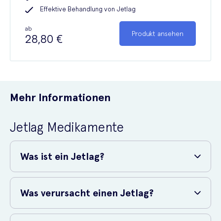
Effektive Behandlung von Jetlag
ab
Produkt ansehen
28,80 €
Mehr Informationen
Jetlag Medikamente
Was ist ein Jetlag?
Jetlag, medizinisch bekannt als Desynchronisation und
Zeitzonenkater, ist eine Störung, die Schlafstörungen, Müdigkeit,
Was verursacht einen Jetlag?
Kopfschmerzen, Stimmungsschwankungen und
Verdauungsprobleme verursacht. Diese Probleme sind
Um zu verstehen, was Jetlag verursacht, müssen Sie zunächst