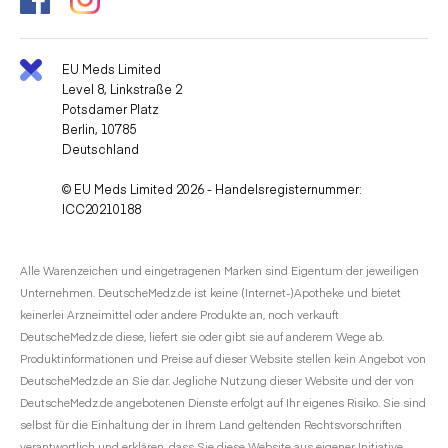
EU Meds Limited
Level 8, Linkstraße 2
Potsdamer Platz
Berlin, 10785
Deutschland
© EU Meds Limited 2026 - Handelsregisternummer:
ICC20210188
Alle Warenzeichen und eingetragenen Marken sind Eigentum der jeweiligen
Unternehmen. DeutscheMedz.de ist keine (Internet-)Apotheke und bietet
keinerlei Arzneimittel oder andere Produkte an, noch verkauft
DeutscheMedz.de diese, liefert sie oder gibt sie auf anderem Wege ab.
Produktinformationen und Preise auf dieser Website stellen kein Angebot von
DeutscheMedz.de an Sie dar. Jegliche Nutzung dieser Website und der von
DeutscheMedz.de angebotenen Dienste erfolgt auf Ihr eigenes Risiko. Sie sind
selbst für die Einhaltung der in Ihrem Land geltenden Rechtsvorschriften
verantwortlich und erklären, dass Sie diese Website aus eigener Initiative