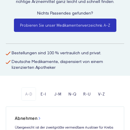
richtige Arzneimittel ganz leicht und schnell finden.
Nichts Passendes gefunden?
Probieren Sie unser Medikamentenverzeichnis A-Z
Bestellungen sind 100 % vertraulich und privat.
Deutsche Medikamente, dispensiert von einem
lizenzierten Apotheker
A-D
E-I
J-M
N-Q
R-U
V-Z
Abnehmen
Übergewicht ist der zweitgrößte vermeidbare Auslöser für Krebs