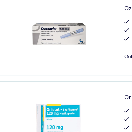
Oz
Out
Orl