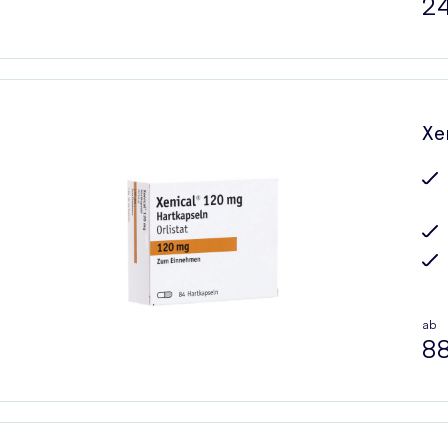
24
Xen
ab
88