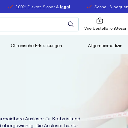
100% Diskret. Sicher &
legal
Schnell & bequem
Wie bestelle ich
Gesun
Chronische Erkrankungen
Allgemeinmedizin
ermeidbare Auslöser für Krebs ist und
übergewichtig. Die Auslöser hierfür