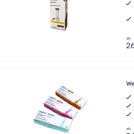
ab
26
We
ab