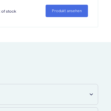
 of stock
Produkt ansehen
gen Medikamente vor. Diese leistungsstarken Medikamente