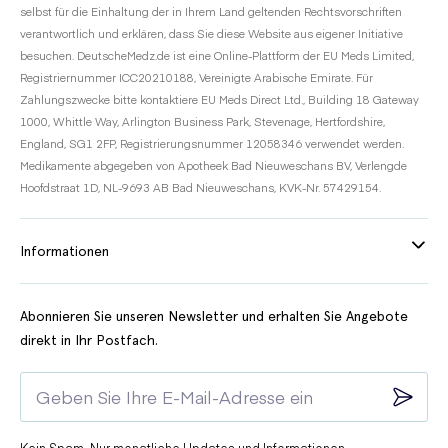
selbst für die Einhaltung der in Ihrem Land geltenden Rechtsvorschriften
verantwortlich und erklären, dass Sie diese Website aus eigener Initiative
besuchen. DeutscheMedz.de ist eine Online-Plattform der EU Meds Limited,
Registriernummer ICC20210188, Vereinigte Arabische Emirate. Für
Zahlungszwecke bitte kontaktiere EU Meds Direct Ltd., Building 18 Gateway
1000, Whittle Way, Arlington Business Park, Stevenage, Hertfordshire,
England, SG1 2FP, Registrierungsnummer 12058346 verwendet werden.
Medikamente abgegeben von Apotheek Bad Nieuweschans BV, Verlengde
Hoofdstraat 1D, NL-9693 AB Bad Nieuweschans, KVK-Nr. 57429154.
Informationen
Abonnieren Sie unseren Newsletter und erhalten Sie Angebote
direkt in Ihr Postfach.
Kein Spam. Nur monatliche Updates und Informationen.