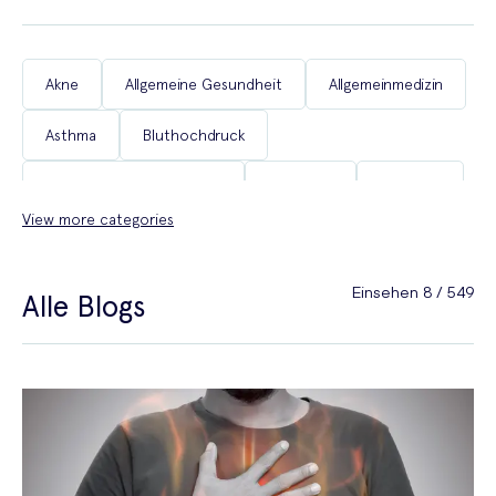
Akne
Allgemeine Gesundheit
Allgemeinmedizin
Asthma
Bluthochdruck
Chronische Erkrankungen
COVID-19
Diabetes
View more categories
Erektile Dysfunktion
Frauengesundheit
Gesund auf Reisen
Gewichtsabnahme
Einsehen 8 / 549
Alle Blogs
Haarausfall
Heuschnupfen
Männergesundheit
Menopause
Migräne
Rauchfrei werden
Reisemedizin
Schlaf
Schmerzen
Sexualgesundheit
Sexuelle Gesundheit