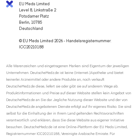
EU Meds Limited
Level 8, Linkstraße 2
Potsdamer Platz
Berlin, 10785
Deutschland
© EU Meds Limited 2026 - Handelsregisternummer:
ICC20210188
Alle Warenzeichen und eingetragenen Marken sind Eigentum der jeweiligen
Unternehmen. DeutscheMedz.de ist keine (Internet-)Apotheke und bietet
keinerlei Arzneimittel oder andere Produkte an, noch verkauft
DeutscheMedz.de diese, liefert sie oder gibt sie auf anderem Wege ab.
Produktinformationen und Preise auf dieser Website stellen kein Angebot von
DeutscheMedz.de an Sie dar. Jegliche Nutzung dieser Website und der von
DeutscheMedz.de angebotenen Dienste erfolgt auf Ihr eigenes Risiko. Sie sind
selbst für die Einhaltung der in Ihrem Land geltenden Rechtsvorschriften
verantwortlich und erklären, dass Sie diese Website aus eigener Initiative
besuchen. DeutscheMedz.de ist eine Online-Plattform der EU Meds Limited,
Registriernummer ICC20210188, Vereinigte Arabische Emirate. Für