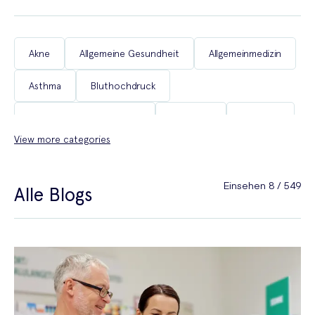
Akne
Allgemeine Gesundheit
Allgemeinmedizin
Asthma
Bluthochdruck
Chronische Erkrankungen
COVID-19
Diabetes
View more categories
Erektile Dysfunktion
Frauengesundheit
Gesund auf Reisen
Gewichtsabnahme
Einsehen 8 / 549
Alle Blogs
Haarausfall
Heuschnupfen
Männergesundheit
Menopause
Migräne
Rauchfrei werden
Reisemedizin
Schlaf
Schmerzen
Sexualgesundheit
Sexuelle Gesundheit