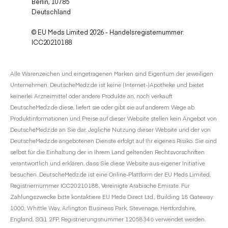
Berlin, 10785
Deutschland
© EU Meds Limited 2026 - Handelsregisternummer:
ICC20210188
Alle Warenzeichen und eingetragenen Marken sind Eigentum der jeweiligen
Unternehmen. DeutscheMedz.de ist keine (Internet-)Apotheke und bietet
keinerlei Arzneimittel oder andere Produkte an, noch verkauft
DeutscheMedz.de diese, liefert sie oder gibt sie auf anderem Wege ab.
Produktinformationen und Preise auf dieser Website stellen kein Angebot von
DeutscheMedz.de an Sie dar. Jegliche Nutzung dieser Website und der von
DeutscheMedz.de angebotenen Dienste erfolgt auf Ihr eigenes Risiko. Sie sind
selbst für die Einhaltung der in Ihrem Land geltenden Rechtsvorschriften
verantwortlich und erklären, dass Sie diese Website aus eigener Initiative
besuchen. DeutscheMedz.de ist eine Online-Plattform der EU Meds Limited,
Registriernummer ICC20210188, Vereinigte Arabische Emirate. Für
Zahlungszwecke bitte kontaktiere EU Meds Direct Ltd., Building 18 Gateway
1000, Whittle Way, Arlington Business Park, Stevenage, Hertfordshire,
England, SG1 2FP, Registrierungsnummer 12058346 verwendet werden.