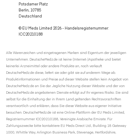
Potsdamer Platz
Berlin, 10785
Deutschland
© EU Meds Limited 2026 - Handelsregisternummer:
ICC20210188
Alle Warenzeichen und eingetragenen Marken sind Eigentum der jeweiligen
Unternehmen. DeutscheMedz.de ist keine (Internet-)Apotheke und bietet
keinerlei Arzneimittel oder andere Produkte an, noch verkauft
DeutscheMedz.de diese, liefert sie oder gibt sie auf anderem Wege ab.
Produktinformationen und Preise auf dieser Website stellen kein Angebot von
DeutscheMedz.de an Sie dar. Jegliche Nutzung dieser Website und der von
DeutscheMedz.de angebotenen Dienste erfolgt auf Ihr eigenes Risiko. Sie sind
selbst für die Einhaltung der in Ihrem Land geltenden Rechtsvorschriften
verantwortlich und erklären, dass Sie diese Website aus eigener Initiative
besuchen. DeutscheMedz.de ist eine Online-Plattform der EU Meds Limited,
Registriernummer ICC20210188, Vereinigte Arabische Emirate. Für
Zahlungszwecke bitte kontaktiere EU Meds Direct Ltd., Building 18 Gateway
1000, Whittle Way, Arlington Business Park, Stevenage, Hertfordshire,