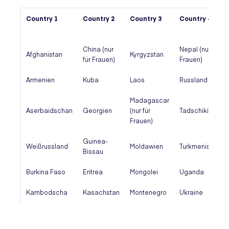
Country 1
Country 2
Country 3
Country 4
China (nur
Nepal (nur für
Afghanistan
Kyrgyzstan
für Frauen)
Frauen)
Armenien
Kuba
Laos
Russland
Madagascar
Aserbaidschan
Georgien
(nur für
Tadschikistan
Frauen)
Guinea-
Weißrussland
Moldawien
Turkmenistan
Bissau
Burkina Faso
Eritrea
Mongolei
Uganda
Kambodscha
Kasachstan
Montenegro
Ukraine