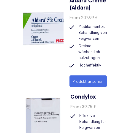
Aldara Creme
(Aldara)
From
207,99 €
Medikament zur
Behandlung von
Feigwarzen
Dreimal
wöchentlich
aufzutragen
Hocheffektiv
Produkt ansehen
Condylox
From
39,75 €
Effektive
Behandlung für
Feigwarzen