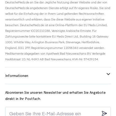
DeutscheMedz.de an Sie dar. Jegliche Nutzung dieser Website und der von
DeutscheMedz.de angebotenen Dienste erfolgt auf Ihr eigenes Risiko. Sie sind
selbst für die Einhaltung der in Ihrem Land geltenden Rechtsvorschriften
verantwortlich und erklären, dass Sie diese Website aus eigener Initiative
besuchen. DeutscheMedz.de ist eine Online-Plattform der EU Meds Limited,
Registriernummer ICC20210188, Vereinigte Arabische Emirate. Für
Zahlungszwecke bitte kontaktiere EU Meds Direct Ltd., Building 18 Gateway
1000, Whittle Way, Arlington Business Park, Stevenage, Hertfordshire,
England, SG1 2FP, Registrierungsnummer 12058346 verwendet werden.
Medikamente abgegeben von Apotheek Bad Nieuweschans BV, Verlengde
Hoofdstraat 1D, NL-9693 AB Bad Nieuweschans, KVK-Nr. 57429154.
Informationen
Abonnieren Sie unseren Newsletter und erhalten Sie Angebote
direkt in Ihr Postfach.