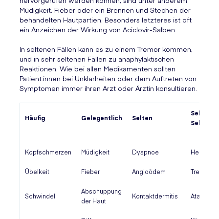
hervorgerufen werden können, sind unter anderem
Müdigkeit, Fieber oder ein Brennen und Stechen der
behandelten Hautpartien. Besonders letzteres ist oft
ein Anzeichen der Wirkung von Aciclovir-Salben.
In seltenen Fällen kann es zu einem Tremor kommen,
und in sehr seltenen Fällen zu anaphylaktischen
Reaktionen. Wie bei allen Medikamenten sollten
Patient:innen bei Unklarheiten oder dem Auftreten von
Symptomen immer ihren Arzt oder Ärztin konsultieren.
Sehr
Häufig
Gelegentlich
Selten
Selten
Kopfschmerzen
Müdigkeit
Dyspnoe
Hepatitis
Übelkeit
Fieber
Angioödem
Tremor
Abschuppung
Schwindel
Kontaktdermitis
Ataxie
der Haut