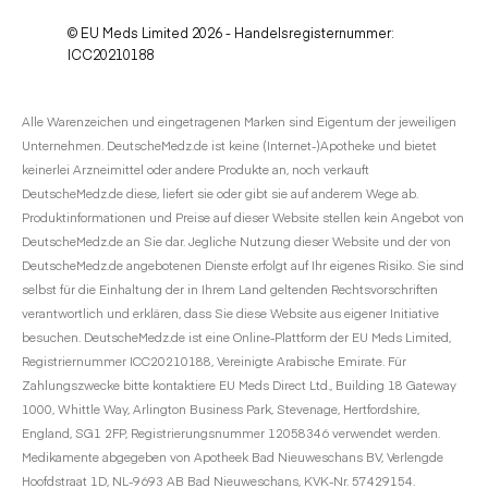
© EU Meds Limited 2026 - Handelsregisternummer:
ICC20210188
Alle Warenzeichen und eingetragenen Marken sind Eigentum der jeweiligen
Unternehmen. DeutscheMedz.de ist keine (Internet-)Apotheke und bietet
keinerlei Arzneimittel oder andere Produkte an, noch verkauft
DeutscheMedz.de diese, liefert sie oder gibt sie auf anderem Wege ab.
Produktinformationen und Preise auf dieser Website stellen kein Angebot von
DeutscheMedz.de an Sie dar. Jegliche Nutzung dieser Website und der von
DeutscheMedz.de angebotenen Dienste erfolgt auf Ihr eigenes Risiko. Sie sind
selbst für die Einhaltung der in Ihrem Land geltenden Rechtsvorschriften
verantwortlich und erklären, dass Sie diese Website aus eigener Initiative
besuchen. DeutscheMedz.de ist eine Online-Plattform der EU Meds Limited,
Registriernummer ICC20210188, Vereinigte Arabische Emirate. Für
Zahlungszwecke bitte kontaktiere EU Meds Direct Ltd., Building 18 Gateway
1000, Whittle Way, Arlington Business Park, Stevenage, Hertfordshire,
England, SG1 2FP, Registrierungsnummer 12058346 verwendet werden.
Medikamente abgegeben von Apotheek Bad Nieuweschans BV, Verlengde
Hoofdstraat 1D, NL-9693 AB Bad Nieuweschans, KVK-Nr. 57429154.