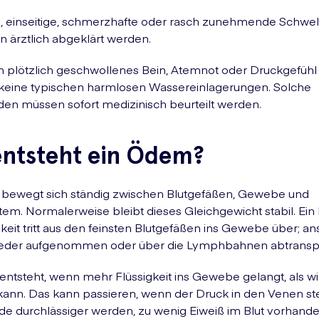
, einseitige, schmerzhafte oder rasch zunehmende Schwe
en ärztlich abgeklärt werden.
in plötzlich geschwollenes Bein, Atemnot oder Druckgefühl 
 keine typischen harmlosen Wassereinlagerungen. Solche
en müssen sofort medizinisch beurteilt werden.
entsteht ein Ödem?
t bewegt sich ständig zwischen Blutgefäßen, Gewebe und
m. Normalerweise bleibt dieses Gleichgewicht stabil. Ein k
gkeit tritt aus den feinsten Blutgefäßen ins Gewebe über; a
wieder aufgenommen oder über die Lymphbahnen abtranspor
ntsteht, wenn mehr Flüssigkeit ins Gewebe gelangt, als w
kann. Das kann passieren, wenn der Druck in den Venen stei
 durchlässiger werden, zu wenig Eiweiß im Blut vorhanden