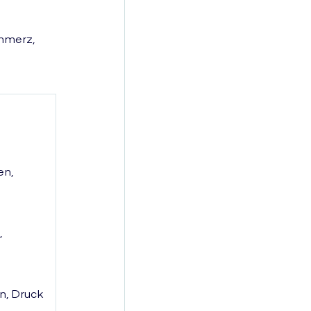
chmerz,
en,
,
n, Druck