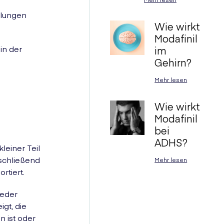
llungen
Wie wirkt
Modafinil
in der
im
Gehirn?
Mehr lesen
Wie wirkt
Modafinil
bei
ADHS?
leiner Teil
nschließend
Mehr lesen
tiert.
ieder
gt, die
 ist oder