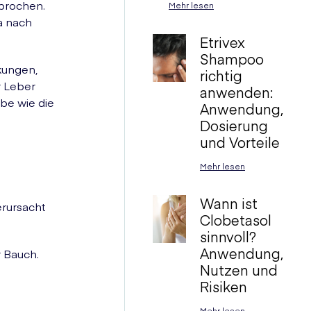
prochen.
Mehr lesen
a nach
Etrivex
Shampoo
kungen,
richtig
r Leber
anwenden:
lbe wie die
Anwendung,
Dosierung
und Vorteile
Mehr lesen
Wann ist
rursacht
Clobetasol
sinnvoll?
Anwendung,
r Bauch.
Nutzen und
Risiken
Mehr lesen