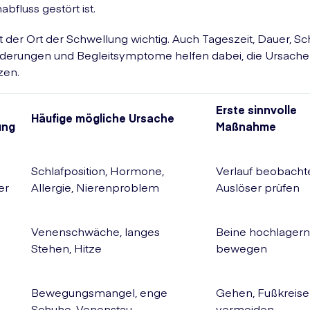
bfluss gestört ist.
t der Ort der Schwellung wichtig. Auch Tageszeit, Dauer, S
derungen und Begleitsymptome helfen dabei, die Ursache
zen.
Erste sinnvolle
Häufige mögliche Ursache
ung
Maßnahme
Schlafposition, Hormone,
Verlauf beobacht
er
Allergie, Nierenproblem
Auslöser prüfen
Venenschwäche, langes
Beine hochlagern
Stehen, Hitze
bewegen
Bewegungsmangel, enge
Gehen, Fußkreise
Schuhe, Venenstau
vermeiden