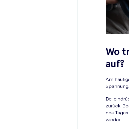
Wo t
auf?
Am häufigs
Spannungsg
Bei eindr
zurück. B
des Tages 
wieder.