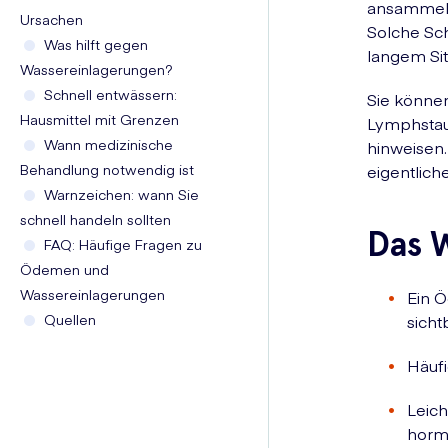
ansammelt
Ursachen
Solche Sc
Was hilft gegen
langem Si
Wassereinlagerungen?
Schnell entwässern:
Sie könne
Hausmittel mit Grenzen
Lymphstau
Wann medizinische
hinweisen.
Behandlung notwendig ist
eigentlich
Warnzeichen: wann Sie
schnell handeln sollten
Das W
FAQ: Häufige Fragen zu
Ödemen und
Wassereinlagerungen
Ein Ö
Quellen
sicht
Häufi
Leich
horm