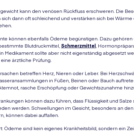
gewicht kann den venösen Rückfluss erschweren. Die Be
 sich dann oft schleichend und verstärken sich bei Wärme
ehen.
te können ebenfalls Ödeme begünstigen. Dazu gehören 
estimmte Blutdruckmittel,
Schmerzmittel
, Hormonpräpar
Ein Medikament sollte aber nicht eigenständig abgesetzt w
t eine ärztliche Prüfung.
Ursachen betreffen Herz, Nieren oder Leber. Bei Herzschw
sseransammlungen in Füßen, Beinen oder Bauch auftreten
emnot, rasche Erschöpfung oder Gewichtszunahme hinz
ankungen können dazu führen, dass Flüssigkeit und Salze 
eden werden. Schwellungen im Gesicht, besonders an den
n, können dabei auffallen.
rt: Ödeme sind kein eigenes Krankheitsbild, sondern ein Ze