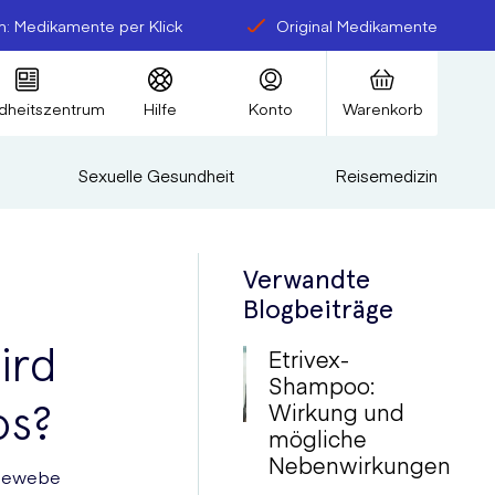
: Medikamente per Klick
Original Medikamente
dheitszentrum
Hilfe
Konto
Warenkorb
Sexuelle Gesundheit
Reisemedizin
Verwandte
Blogbeiträge
ird
Etrivex-
Shampoo:
os?
Wirkung und
mögliche
Nebenwirkungen
m Gewebe