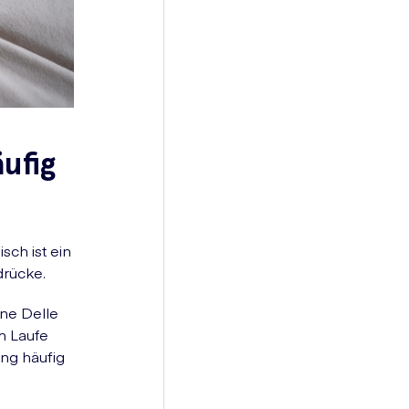
ufig
ch ist ein
drücke.
ne Delle
m Laufe
ng häufig