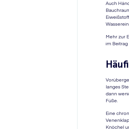
Auch Hände
Bauchraum
Eiweißstof
Wasserein
Mehr zur 
im Beitrag
Häuf
Vorüberge
langes St
dann wenig
Füße.
Eine chron
Venenklapp
Knöchel u