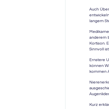
Auch Über
entwickeln
langem St
Medikamen
anderem b
Kortison. 
Sinnvoll is
Ernstere 
können Wa
kommen At
Nierenerkr
ausgeschi
Augenlider
Kurz erklä