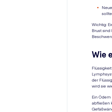
Neue
sollt
Wichtig: E
Brust sind
Beschwerd
Wie 
Flüssigkei
Lymphsyste
der Flüssi
wird sie 
Ein Ödem e
abfließen 
Gefäßwände