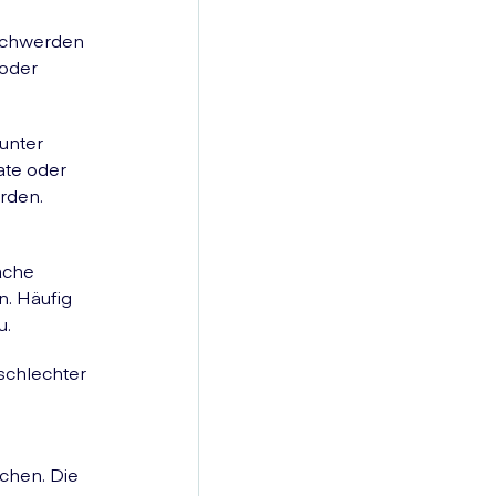
schwerden
 oder
unter
ate oder
erden.
äche
. Häufig
u.
schlechter
ichen. Die