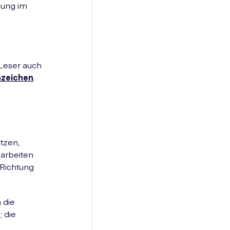
lung im
Leser auch
nzeichen
.
tzen,
arbeiten
 Richtung
 die
 die