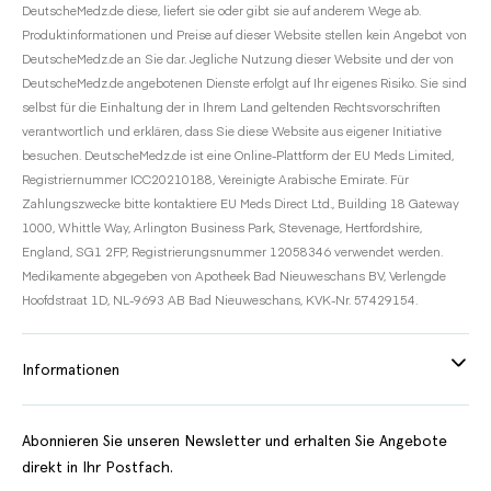
DeutscheMedz.de diese, liefert sie oder gibt sie auf anderem Wege ab.
Produktinformationen und Preise auf dieser Website stellen kein Angebot von
DeutscheMedz.de an Sie dar. Jegliche Nutzung dieser Website und der von
DeutscheMedz.de angebotenen Dienste erfolgt auf Ihr eigenes Risiko. Sie sind
selbst für die Einhaltung der in Ihrem Land geltenden Rechtsvorschriften
verantwortlich und erklären, dass Sie diese Website aus eigener Initiative
besuchen. DeutscheMedz.de ist eine Online-Plattform der EU Meds Limited,
Registriernummer ICC20210188, Vereinigte Arabische Emirate. Für
Zahlungszwecke bitte kontaktiere EU Meds Direct Ltd., Building 18 Gateway
1000, Whittle Way, Arlington Business Park, Stevenage, Hertfordshire,
England, SG1 2FP, Registrierungsnummer 12058346 verwendet werden.
Medikamente abgegeben von Apotheek Bad Nieuweschans BV, Verlengde
Hoofdstraat 1D, NL-9693 AB Bad Nieuweschans, KVK-Nr. 57429154.
Informationen
Abonnieren Sie unseren Newsletter und erhalten Sie Angebote
direkt in Ihr Postfach.