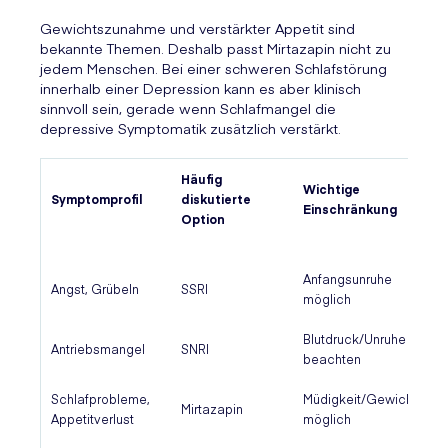
Gewichtszunahme und verstärkter Appetit sind
bekannte Themen. Deshalb passt Mirtazapin nicht zu
jedem Menschen. Bei einer schweren Schlafstörung
innerhalb einer Depression kann es aber klinisch
sinnvoll sein, gerade wenn Schlafmangel die
depressive Symptomatik zusätzlich verstärkt.
Häufig
Wichtige
Symptomprofil
diskutierte
Einschränkung
Option
Anfangsunruhe
Angst, Grübeln
SSRI
möglich
Blutdruck/Unruhe
Antriebsmangel
SNRI
beachten
Schlafprobleme,
Müdigkeit/Gewicht
Mirtazapin
Appetitverlust
möglich