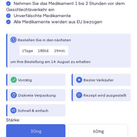
Nehmen Sie das Medikament 1 bis 2 Stunden vor dem
Geschlechtsverkehr ein
Unverfälschte Medikamente
Alle Medikamente werden aus EU bezogen
Bestellen Sie in den nächsten
1
Tage
18
Std.
19
min.
um Ihre Bestellung am
14. August
zu erhalten
Vorrätig
Bester Verkäufer
Diskrete Verpackung
Rezept wird ausgestellt
Schnell & einfach
Stärke
:
30mg
60mg