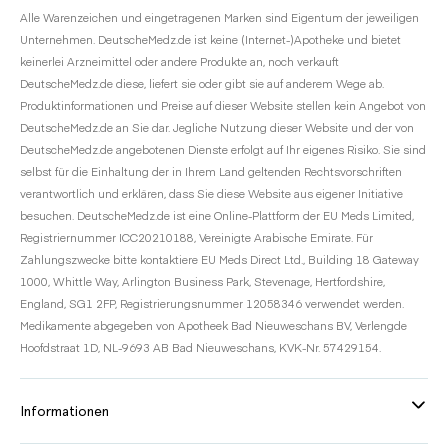
Alle Warenzeichen und eingetragenen Marken sind Eigentum der jeweiligen
Medikamente gegen Depressionen
Unternehmen. DeutscheMedz.de ist keine (Internet-)Apotheke und bietet
keinerlei Arzneimittel oder andere Produkte an, noch verkauft
Thioridazin für die Behandlung von Schizophrenie
DeutscheMedz.de diese, liefert sie oder gibt sie auf anderem Wege ab.
Lithium für die Behandlung einer bipolaren Störung
Produktinformationen und Preise auf dieser Website stellen kein Angebot von
DeutscheMedz.de an Sie dar. Jegliche Nutzung dieser Website und der von
Linezolid, ein Antibiotikum für die Behandlung von Infektionen
DeutscheMedz.de angebotenen Dienste erfolgt auf Ihr eigenes Risiko. Sie sind
Tryptophan, ein Schlafmittel
selbst für die Einhaltung der in Ihrem Land geltenden Rechtsvorschriften
verantwortlich und erklären, dass Sie diese Website aus eigener Initiative
Johanniskraut, ein pflanzliches Heilmittel
besuchen. DeutscheMedz.de ist eine Online-Plattform der EU Meds Limited,
Tramadol, ein starkes Schmerzmittel
Registriernummer ICC20210188, Vereinigte Arabische Emirate. Für
Zahlungszwecke bitte kontaktiere EU Meds Direct Ltd., Building 18 Gateway
Medikamente für die Behandlung von Migräne
1000, Whittle Way, Arlington Business Park, Stevenage, Hertfordshire,
England, SG1 2FP, Registrierungsnummer 12058346 verwendet werden.
Falls Sie in der Vergangenheit eines der oben genannten
Medikamente abgegeben von Apotheek Bad Nieuweschans BV, Verlengde
Medikamente eingenommen haben, aber dieses Medikament
Hoofdstraat 1D, NL-9693 AB Bad Nieuweschans, KVK-Nr. 57429154.
abgesetzt haben, warten Sie 14 Tage bevor Sie Priligy einnehmen.
Oder, wenn Sie eines der oben genannten Medikamente einnehmen
sollen, aber Priligy verwendet haben, müssen Sie 7 Tage warten,
Informationen
bevor Sie die neuen Medikamente einnehmen.