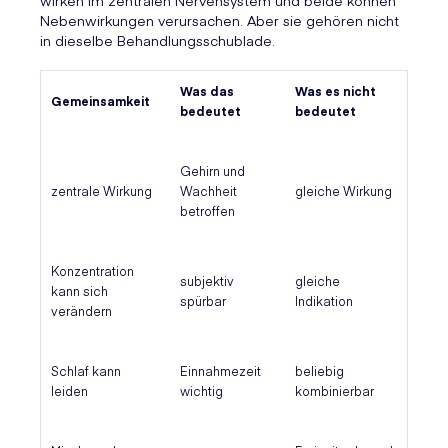
wirken im zentralen Nervensystem und beide können
Nebenwirkungen verursachen. Aber sie gehören nicht
in dieselbe Behandlungsschublade.
Was das
Was es nicht
Gemeinsamkeit
bedeutet
bedeutet
Gehirn und
zentrale Wirkung
Wachheit
gleiche Wirkung
betroffen
Konzentration
subjektiv
gleiche
kann sich
spürbar
Indikation
verändern
Schlaf kann
Einnahmezeit
beliebig
leiden
wichtig
kombinierbar