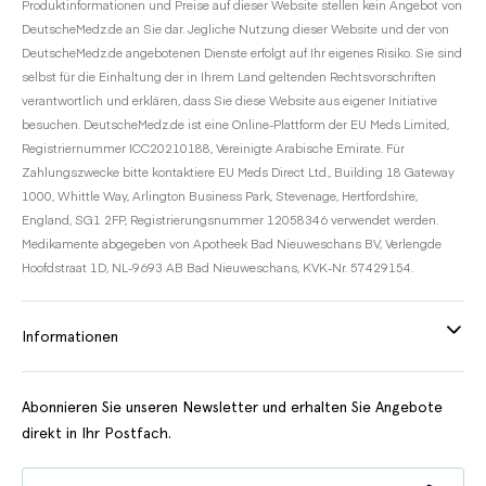
Produktinformationen und Preise auf dieser Website stellen kein Angebot von
DeutscheMedz.de an Sie dar. Jegliche Nutzung dieser Website und der von
DeutscheMedz.de angebotenen Dienste erfolgt auf Ihr eigenes Risiko. Sie sind
selbst für die Einhaltung der in Ihrem Land geltenden Rechtsvorschriften
verantwortlich und erklären, dass Sie diese Website aus eigener Initiative
besuchen. DeutscheMedz.de ist eine Online-Plattform der EU Meds Limited,
Registriernummer ICC20210188, Vereinigte Arabische Emirate. Für
Zahlungszwecke bitte kontaktiere EU Meds Direct Ltd., Building 18 Gateway
1000, Whittle Way, Arlington Business Park, Stevenage, Hertfordshire,
England, SG1 2FP, Registrierungsnummer 12058346 verwendet werden.
Medikamente abgegeben von Apotheek Bad Nieuweschans BV, Verlengde
Hoofdstraat 1D, NL-9693 AB Bad Nieuweschans, KVK-Nr. 57429154.
Informationen
Abonnieren Sie unseren Newsletter und erhalten Sie Angebote
direkt in Ihr Postfach.