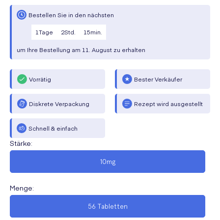
Bestellen Sie in den nächsten
1
Tage
2
Std.
15
min.
um Ihre Bestellung am
11. August
zu erhalten
Vorrätig
Bester Verkäufer
Diskrete Verpackung
Rezept wird ausgestellt
Schnell & einfach
Stärke
:
10mg
Menge
:
56 Tabletten