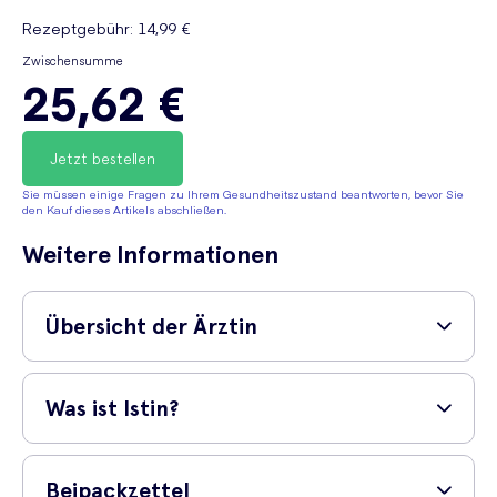
Rezeptgebühr
:
14,99 €
Zwischensumme
25,62 €
Jetzt bestellen
Sie müssen einige Fragen zu Ihrem Gesundheitszustand beantworten, bevor Sie
den Kauf dieses Artikels abschließen.
Weitere Informationen
Übersicht der Ärztin
Dr Dora Matiz (MD)
, gibt eine einfache
Was ist Istin?
Erklärung zu dem folgenden Medikament:
Istin ist ein Medikament, das zur Behandlung von Bluthochdruck
'
Istin (Amlodipin) ist besonders geeignet für
(Hypertonie) bei Erwachsenen und Kindern über 6 Jahren eingesetzt
Patienten mit Hypertonie (Bluthochdruck)
Beipackzettel