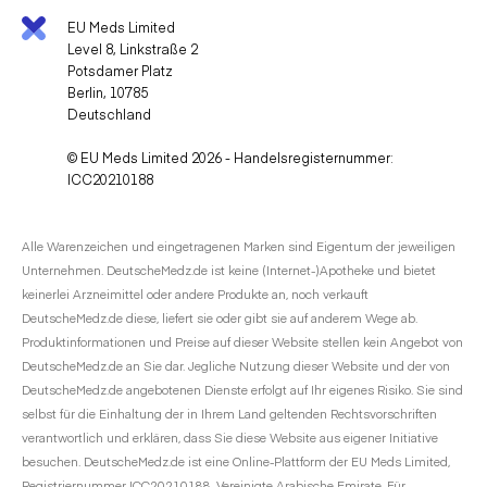
EU Meds Limited
Level 8, Linkstraße 2
Potsdamer Platz
Berlin, 10785
Deutschland
© EU Meds Limited 2026 - Handelsregisternummer:
ICC20210188
Alle Warenzeichen und eingetragenen Marken sind Eigentum der jeweiligen
Unternehmen. DeutscheMedz.de ist keine (Internet-)Apotheke und bietet
keinerlei Arzneimittel oder andere Produkte an, noch verkauft
DeutscheMedz.de diese, liefert sie oder gibt sie auf anderem Wege ab.
Produktinformationen und Preise auf dieser Website stellen kein Angebot von
DeutscheMedz.de an Sie dar. Jegliche Nutzung dieser Website und der von
DeutscheMedz.de angebotenen Dienste erfolgt auf Ihr eigenes Risiko. Sie sind
selbst für die Einhaltung der in Ihrem Land geltenden Rechtsvorschriften
verantwortlich und erklären, dass Sie diese Website aus eigener Initiative
besuchen. DeutscheMedz.de ist eine Online-Plattform der EU Meds Limited,
Registriernummer ICC20210188, Vereinigte Arabische Emirate. Für