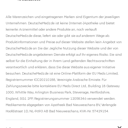
Alle Warenzeichen und eingetragenen Marken sind Eigentum der jeweiligen
Unternehmen. DeutscheMedz.de ist keine (Internet-)Apotheke und bietet
keinerlei Arzneimittel oder andere Produkte an, noch verkauft
DeutscheMedz.de diese, liefert sie oder gibt sie auf anderem Wege ab.
Produktinformationen und Preise auf dieser Website stellen kein Angebot von
DeutscheMedz.de an Sie dar. Jegliche Nutzung dieser Website und der von
DeutscheMedz.de angebotenen Dienste erfolgt auf Ihr eigenes Risiko. Sie sind
selbst für die Einhaltung der in Ihrem Land geltenden Rechtsvorschriften
verantwortlich und erklären, dass Sie diese Website aus eigener Initiative
besuchen. DeutscheMedz.de ist eine Online-Plattform der EU Meds Limited,
Registriernummer ICC20210188, Vereinigte Arabische Emirate. Für
Zahlungszwecke bitte kontaktiere EU Meds Direct Ltd., Building 18 Gateway
1000, Whittle Way, Arlington Business Park, Stevenage, Hertfordshire,
England, SG1 2FP, Registrierungsnummer 12058346 verwendet werden.
Medikamente abgegeben von Apotheek Bad Nieuweschans BV, Verlengde
Hoofdstraat 1D, NL-9693 AB Bad Nieuweschans, KVK-Nr. 57429154.