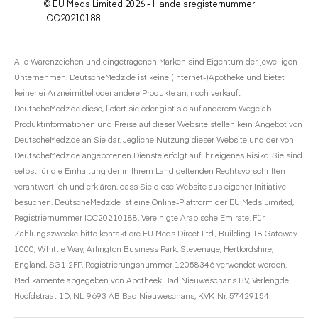
© EU Meds Limited 2026 - Handelsregisternummer:
ICC20210188
Alle Warenzeichen und eingetragenen Marken sind Eigentum der jeweiligen
Unternehmen. DeutscheMedz.de ist keine (Internet-)Apotheke und bietet
keinerlei Arzneimittel oder andere Produkte an, noch verkauft
DeutscheMedz.de diese, liefert sie oder gibt sie auf anderem Wege ab.
Produktinformationen und Preise auf dieser Website stellen kein Angebot von
DeutscheMedz.de an Sie dar. Jegliche Nutzung dieser Website und der von
DeutscheMedz.de angebotenen Dienste erfolgt auf Ihr eigenes Risiko. Sie sind
selbst für die Einhaltung der in Ihrem Land geltenden Rechtsvorschriften
verantwortlich und erklären, dass Sie diese Website aus eigener Initiative
besuchen. DeutscheMedz.de ist eine Online-Plattform der EU Meds Limited,
Registriernummer ICC20210188, Vereinigte Arabische Emirate. Für
Zahlungszwecke bitte kontaktiere EU Meds Direct Ltd., Building 18 Gateway
1000, Whittle Way, Arlington Business Park, Stevenage, Hertfordshire,
England, SG1 2FP, Registrierungsnummer 12058346 verwendet werden.
Medikamente abgegeben von Apotheek Bad Nieuweschans BV, Verlengde
Hoofdstraat 1D, NL-9693 AB Bad Nieuweschans, KVK-Nr. 57429154.