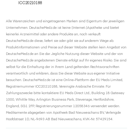
ICC20210188
Alle Warenzeichen und eingetragenen Marken sind Eigentum der jeweiligen
Unternehmen. DeutscheMedz.de ist keine (Internet-)Apotheke und bietet
keinerlei Arzneimittel oder andere Produkte an, noch verkauft
DeutscheMedz.de diese, liefert sie oder gibt sie auf anderem Wege ab.
Produktinformationen und Preise auf dieser Website stellen kein Angebot von
DeutscheMedz.de an Sie dar. Jegliche Nutzung dieser Website und der von
DeutscheMedz.de angebotenen Dienste erfolgt auf Ihr eigenes Risiko. Sie sind
selbst für die Einhaltung der in Ihrem Land geltenden Rechtsvorschriften
verantwortlich und erklären, dass Sie diese Website aus eigener Initiative
besuchen. DeutscheMedz.de ist eine Online-Plattform der EU Meds Limited,
Registriernummer ICC20210188, Vereinigte Arabische Emirate. Für
Zahlungszwecke bitte kontaktiere EU Meds Direct Ltd., Building 18 Gateway
1000, Whittle Way, Arlington Business Park, Stevenage, Hertfordshire,
England, SG1 2FP, Registrierungsnummer 12058346 verwendet werden.
Medikamente abgegeben von Apotheek Bad Nieuweschans BV, Verlengde
Hoofdstraat 1D, NL-9693 AB Bad Nieuweschans, KVK-Nr. 57429154.