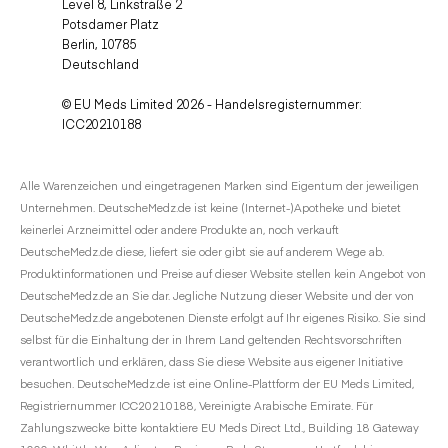
Level 8, Linkstraße 2
Potsdamer Platz
Berlin, 10785
Deutschland
© EU Meds Limited 2026 - Handelsregisternummer:
ICC20210188
Alle Warenzeichen und eingetragenen Marken sind Eigentum der jeweiligen
Unternehmen. DeutscheMedz.de ist keine (Internet-)Apotheke und bietet
keinerlei Arzneimittel oder andere Produkte an, noch verkauft
DeutscheMedz.de diese, liefert sie oder gibt sie auf anderem Wege ab.
Produktinformationen und Preise auf dieser Website stellen kein Angebot von
DeutscheMedz.de an Sie dar. Jegliche Nutzung dieser Website und der von
DeutscheMedz.de angebotenen Dienste erfolgt auf Ihr eigenes Risiko. Sie sind
selbst für die Einhaltung der in Ihrem Land geltenden Rechtsvorschriften
verantwortlich und erklären, dass Sie diese Website aus eigener Initiative
besuchen. DeutscheMedz.de ist eine Online-Plattform der EU Meds Limited,
Registriernummer ICC20210188, Vereinigte Arabische Emirate. Für
Zahlungszwecke bitte kontaktiere EU Meds Direct Ltd., Building 18 Gateway