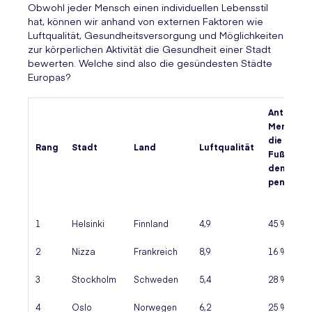
Obwohl jeder Mensch einen individuellen Lebensstil
hat, können wir anhand von externen Faktoren wie
Luftqualität, Gesundheitsversorgung und Möglichkeiten
zur körperlichen Aktivität die Gesundheit einer Stadt
bewerten. Welche sind also die gesündesten Städte
Europas?
Anteil der
Mensche
die zu
Rang
Stadt
Land
Luftqualität
Fuß/ mit
dem Rad
pendeln
1
Helsinki
Finnland
4,9
45 %
2
Nizza
Frankreich
8,9
16 %
3
Stockholm
Schweden
5,4
28 %
4
Oslo
Norwegen
6,2
25 %