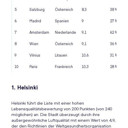
5
Salzburg
Österreich
8,3
38 %
6
Madrid
Spanien
9
27 %
7
Amsterdam
Niederlande
9,1
62 %
8
Wien
Österreich
9,1
36 %
9
Vilnius
Litauen
10,6
31 %
10
Paris
Frankreich
10,3
28 %
1. Helsinki
Helsinki führt die Liste mit einer hohen
Lebensqualitätsbewertung von 200 Punkten (von 240
möglichen) an. Die Stadt überzeugt durch ihre
außergewöhnliche Luftqualität mit einem Wert von 4,9,
der den Richtlinien der Weltgesundheitsorganisation