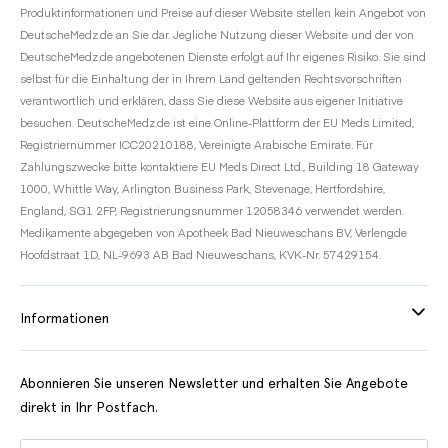
Produktinformationen und Preise auf dieser Website stellen kein Angebot von
DeutscheMedz.de an Sie dar. Jegliche Nutzung dieser Website und der von
DeutscheMedz.de angebotenen Dienste erfolgt auf Ihr eigenes Risiko. Sie sind
selbst für die Einhaltung der in Ihrem Land geltenden Rechtsvorschriften
verantwortlich und erklären, dass Sie diese Website aus eigener Initiative
besuchen. DeutscheMedz.de ist eine Online-Plattform der EU Meds Limited,
Registriernummer ICC20210188, Vereinigte Arabische Emirate. Für
Zahlungszwecke bitte kontaktiere EU Meds Direct Ltd., Building 18 Gateway
1000, Whittle Way, Arlington Business Park, Stevenage, Hertfordshire,
England, SG1 2FP, Registrierungsnummer 12058346 verwendet werden.
Medikamente abgegeben von Apotheek Bad Nieuweschans BV, Verlengde
Hoofdstraat 1D, NL-9693 AB Bad Nieuweschans, KVK-Nr. 57429154.
Informationen
Abonnieren Sie unseren Newsletter und erhalten Sie Angebote
direkt in Ihr Postfach.