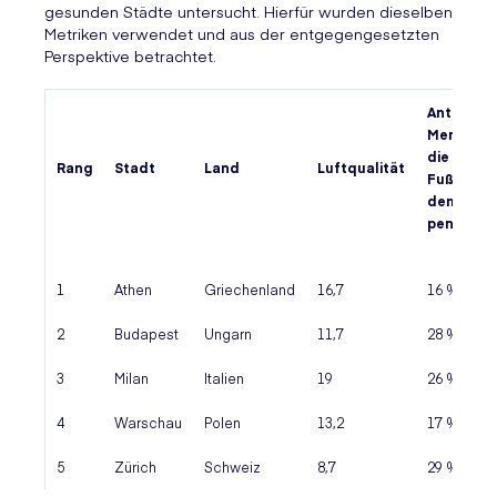
gesunden Städte untersucht. Hierfür wurden dieselben
Metriken verwendet und aus der entgegengesetzten
Perspektive betrachtet.
Anteil der
Menschen
die zu
Rang
Stadt
Land
Luftqualität
Fuß/ mit
dem Rad
pendeln
1
Athen
Griechenland
16,7
16 %
2
Budapest
Ungarn
11,7
28 %
3
Milan
Italien
19
26 %
4
Warschau
Polen
13,2
17 %
5
Zürich
Schweiz
8,7
29 %