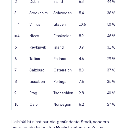
2
Dublin
Irland
6,3
44 %
3
Stockholm
Schweden
5,4
38 %
= 4
Vilnius
Litauen
10,6
50 %
= 4
Nizza
Frankreich
8,9
46 %
5
Reykjavik
Island
3,9
31 %
6
Tallinn
Estland
4,6
29 %
7
Salzburg
Österreich
8,3
37 %
8
Lissabon
Portugal
7,6
35 %
9
Prag
Tschechien
9,8
40 %
10
Oslo
Norwegen
6,2
27 %
Helsinki ist nicht nur die gesündeste Stadt, sondern
bietet auch die besten Möglichkeiten, um Zeit im