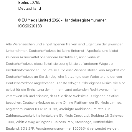
Berlin, 10785
Deutschland
© EU Meds Limited 2026 - Handelsregisternummer:
ICC20210188
Alle Warenzeichen und eingetragenen Marken sind Eigentum der jeweiligen
Unternehmen. DeutscheMedz.de ist keine (Internet-)Apotheke und bietet
keinerlei Arzneimittel oder andere Produkte an, noch verkauft
DeutscheMedz.de diese, liefert sie oder gibt sie auf anderem Wege ab.
Produktinformationen und Preise auf dieser Website stellen kein Angebot von
DeutscheMedz.de an Sie dar. Jegliche Nutzung dieser Website und der von
DeutscheMedz.de angebotenen Dienste erfolgt auf Ihr eigenes Risiko. Sie sind
selbst für die Einhaltung der in Ihrem Land geltenden Rechtsvorschriften
verantwortlich und erklären, dass Sie diese Website aus eigener Initiative
besuchen. DeutscheMedz.de ist eine Online-Plattform der EU Meds Limited,
Registriernummer ICC20210188, Vereinigte Arabische Emirate. Für
Zahlungszwecke bitte kontaktiere EU Meds Direct Ltd., Building 18 Gateway
1000, Whittle Way, Arlington Business Park, Stevenage, Hertfordshire,
England, SG1 2FP, Registrierungsnummer 12058346 verwendet werden.