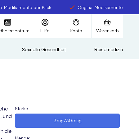
: Medikamente per Klick
Original Medikamente
dheitszentrum
Hilfe
Konto
Warenkorb
Sexuelle Gesundheit
Reisemedizin
iche
Stärke
:
, und
3mg/30mcg
h die
g
Menge
: