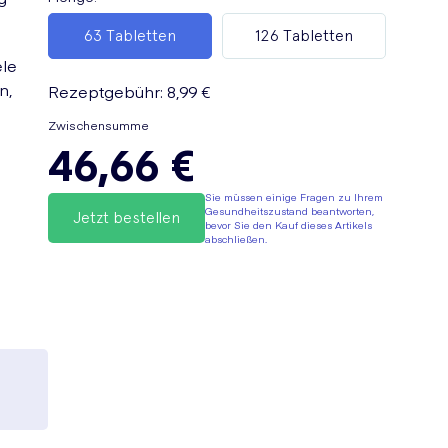
63 Tabletten
126 Tabletten
ele
n,
Rezeptgebühr
:
8,99 €
Zwischensumme
46,66 €
Sie müssen einige Fragen zu Ihrem
Gesundheitszustand beantworten,
Jetzt bestellen
bevor Sie den Kauf dieses Artikels
abschließen.