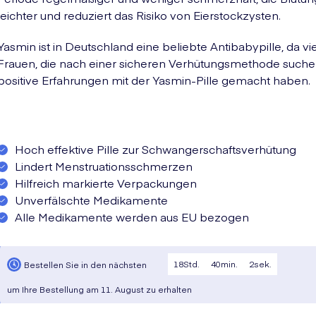
leichter und reduziert das Risiko von Eierstockzysten.
Yasmin ist in Deutschland eine beliebte Antibabypille, da vi
Frauen, die nach einer sicheren Verhütungsmethode suche
positive Erfahrungen mit der Yasmin-Pille gemacht haben.
Hoch effektive Pille zur Schwangerschaftsverhütung
Lindert Menstruationsschmerzen
Hilfreich markierte Verpackungen
Unverfälschte Medikamente
Alle Medikamente werden aus EU bezogen
18
Std.
40
min.
1
sek.
Bestellen Sie in den nächsten
um Ihre Bestellung am
11. August
zu erhalten