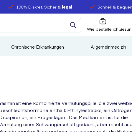
100% Diskret. Sicher &
legal
Schnell & bequem
Wie bestelle ich
Gesun
Chronische Erkrankungen
Allgemeinmedizin
Yasmin ist eine kombinierte Verhütungspille, die zwei weibl
Geschlechtshormone enthält: Ethinylestradiol, ein Östrogen
Drospirenon, ein Progestagen. Das Medikament ist für die
Verhütung einer Schwangerschaft gedacht, aber macht auc
Periode regelmäßiger und weniger schmerzhaft, die Blutun