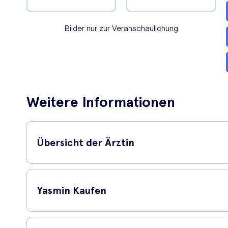
Bilder nur zur Veranschaulichung
Weitere Informationen
Übersicht der Ärztin
Dr Dora 
Yasmin Kaufen
'
Yasmin b
antiandro
Wie kann ich Yasmin online in
Beeinflus