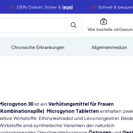
100% Diskret. Sicher &
legal
Schnell & bequem
Wie bestelle ich
Gesun
Chronische Erkrankungen
Allgemeinmedizin
Microgynon 30
ist ein
Verhütungsmittel für Frauen
(Kombinationspille)
.
Microgynon Tabletten
enthalten zwe
aktive Wirkstoffe: Ethinylestradiol und Levonorgestrel. Beid
Wirkstoffe sind synthetische Varianten der natürlich
vorkommenden Geschlechtshormone
Östrogen
und
Ges