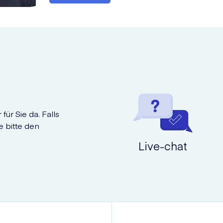
de Frau geeignet
, falls:
der von Blutgerinnsel verursachten Schlaganfall vor dem Alter von
für Sie da. Falls
haben
e bitte den
Live-chat