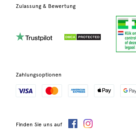
Sie in der Vergangenheit Venenentzündung hatten
Zulassung & Bewertung
Sie Blutarmut aufgrund einer erblichen Blutkrankheit
Sie in der Vergangenheit schwere Depressionen hat
Sie in der Vergangenheit Migräne hatten
Sie eine entzündliche Darmerkrankung haben
Sie erhöhte Triglyceride oder eine Familienanamnese
Ihr Prolaktinwert erhöht ist
Zahlungsoptionen
Sie einen nicht diagnostizierten Knubbel in der Brust
Sie in der Vergangenheit unregelmäßige braune Flec
Vorsichtsmaßnahmen bei der
Finden Sie uns auf
Wenn Sie über 35 Jahre alt sind