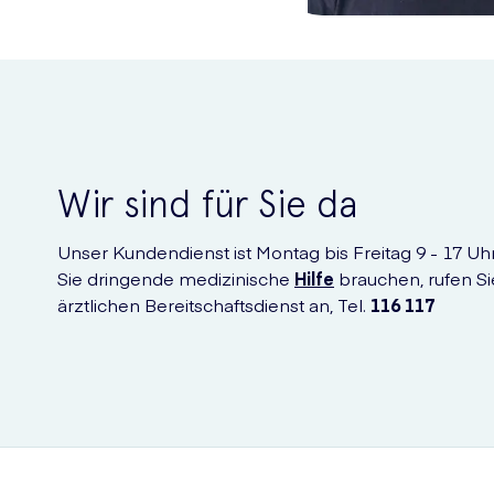
Microgynon 30 ist nicht für je
Lassen Sie bei der Einnahme von Microgynon Vorsicht walten
Sie über 35 Jahre alt sind
Wir sind für Sie da
Sie eine positive Familienanamnese für Herzinfarkt o
Unser Kundendienst ist Montag bis Freitag 9 - 17 Uhr 
Sie eine positive Familienanamnese für Thrombose 
Sie dringende medizinische
Hilfe
brauchen, rufen Si
Sie Raucherin sind
ärztlichen Bereitschaftsdienst an, Tel.
116 117
Sie adipös sind
Sie Diabetikerin sind
Sie unter hohem Blutdruck leiden
Sie Herzversagen hatten
Sie Rollstuhlfahrerin sind