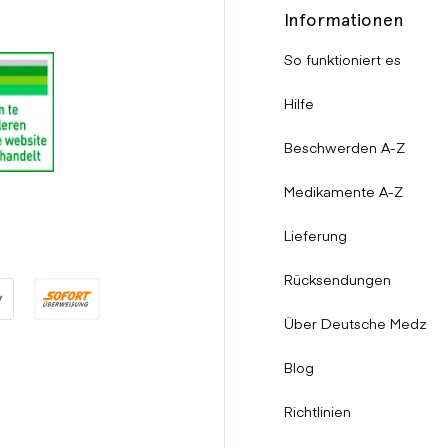
Informationen
 haben
So funktioniert es
ten
Hilfe
Beschwerden A-Z
 erhöhte Triglyceride haben
Medikamente A-Z
Lieferung
 haben
Rücksendungen
ken auf der Haut hatten
Über Deutsche Medz
 Einnahme von Microgynon
Blog
Richtlinien