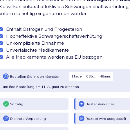
Sie wirken äußerst effektiv als Schwangerschaftsverhütung,
sofern sie richtig eingenommen werden.
Enthält Östrogen und Progesteron
Hocheffektive Schwangerschaftsverhütung
Unkomplizierte Einnahme
Unverfälschte Medikamente
Alle Medikamente werden aus EU bezogen
1
Tage
0
Std.
48
min.
Bestellen Sie in den nächsten
um Ihre Bestellung am
11. August
zu erhalten
Vorrätig
Bester Verkäufer
Diskrete Verpackung
Rezept wird ausgestellt