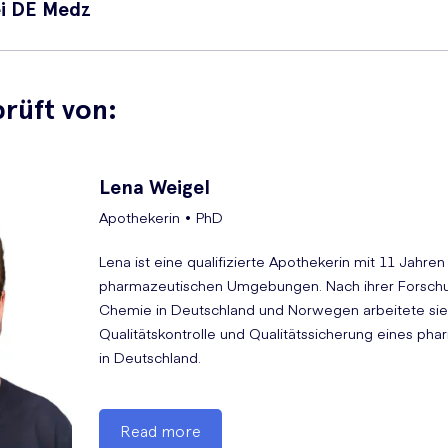
ei DE Medz
isen an, sowie andere Verhütungspillen, falls Ihr Arzt Ihnen eine 
rüft von:
Lena
Weigel
Apothekerin • PhD
 Kontaktlinsen unkomfortabel machen kann
Lena ist eine qualifizierte Apothekerin mit 11 Jahren
pharmazeutischen Umgebungen. Nach ihrer Forschu
Chemie in Deutschland und Norwegen arbeitete sie i
Qualitätskontrolle und Qualitätssicherung eines p
in Deutschland.
e meinen, dass sie mit Ihrer Einnahme von Microgynon 30 zusammenh
n. Bei bestimmten Erkrankungen ist die Einnahme dieses Medikamen
Read more