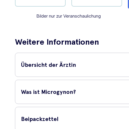
Bilder nur zur Veranschaulichung
Weitere Informationen
Übersicht der Ärztin
Dr Dora 
Was ist Microgynon?
'
Microgyn
Frauen, d
Microgynon Pille
kann auch
Beipackzettel
Wenn Sie 
Microgynon 30 ist ein kombiniertes orales Kontrazeptivu