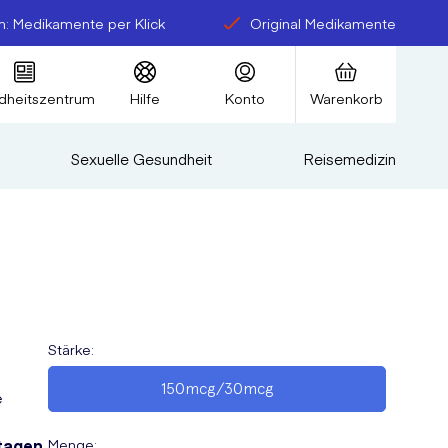
: Medikamente per Klick
Original Medikamente
dheitszentrum
Hilfe
Konto
Warenkorb
Sexuelle Gesundheit
Reisemedizin
Stärke
:
i
150mcg/30mcg
e
tagen
.
Menge
: