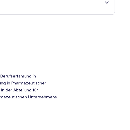
andere Pille empfohlen hat.
 Berufserfahrung in
ng in Pharmazeutischer
n der Abteilung für
harmazeutischen Unternehmens
ängen, kontaktieren Sie bitte Ihren Arzt.
ts gefährlich.