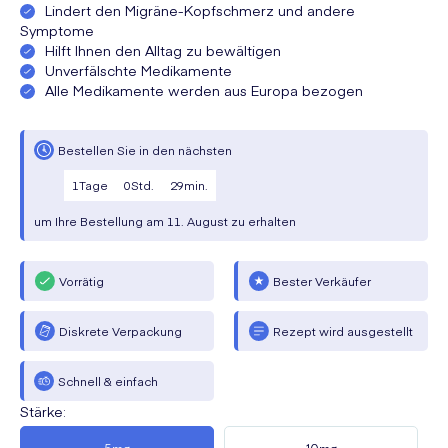
Lindert den Migräne-Kopfschmerz und andere
Symptome
Hilft Ihnen den Alltag zu bewältigen
Unverfälschte Medikamente
Alle Medikamente werden aus Europa bezogen
Bestellen Sie in den nächsten
1
Tage
0
Std.
29
min.
um Ihre Bestellung am
11. August
zu erhalten
Vorrätig
Bester Verkäufer
Diskrete Verpackung
Rezept wird ausgestellt
Schnell & einfach
Stärke
: