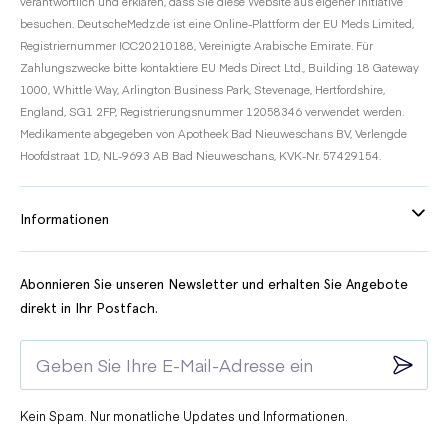
verantwortlich und erklären, dass Sie diese Website aus eigener Initiative
besuchen. DeutscheMedz.de ist eine Online-Plattform der EU Meds Limited,
Registriernummer ICC20210188, Vereinigte Arabische Emirate. Für
Zahlungszwecke bitte kontaktiere EU Meds Direct Ltd., Building 18 Gateway
1000, Whittle Way, Arlington Business Park, Stevenage, Hertfordshire,
England, SG1 2FP, Registrierungsnummer 12058346 verwendet werden.
Medikamente abgegeben von Apotheek Bad Nieuweschans BV, Verlengde
Hoofdstraat 1D, NL-9693 AB Bad Nieuweschans, KVK-Nr. 57429154.
Informationen
Abonnieren Sie unseren Newsletter und erhalten Sie Angebote
direkt in Ihr Postfach.
Kein Spam. Nur monatliche Updates und Informationen.