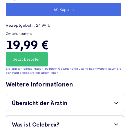
60 Kapseln
Rezeptgebühr
:
24,99 €
Zwischensumme
19,99 €
Jetzt bestellen
Sie müssen einige Fragen zu Ihrem Gesundheitszustand beantworten, bevor Sie
den Kauf dieses Artikels abschließen.
Weitere Informationen
Übersicht der Ärztin
Dr Dora Matiz (MD)
, gibt eine einfache
Was ist Celebrex?
Erklärung zu dem folgenden Medikament: