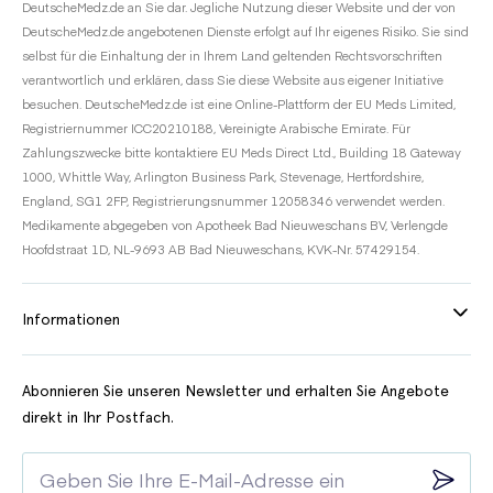
DeutscheMedz.de an Sie dar. Jegliche Nutzung dieser Website und der von
DeutscheMedz.de angebotenen Dienste erfolgt auf Ihr eigenes Risiko. Sie sind
selbst für die Einhaltung der in Ihrem Land geltenden Rechtsvorschriften
verantwortlich und erklären, dass Sie diese Website aus eigener Initiative
besuchen. DeutscheMedz.de ist eine Online-Plattform der EU Meds Limited,
Registriernummer ICC20210188, Vereinigte Arabische Emirate. Für
Zahlungszwecke bitte kontaktiere EU Meds Direct Ltd., Building 18 Gateway
1000, Whittle Way, Arlington Business Park, Stevenage, Hertfordshire,
England, SG1 2FP, Registrierungsnummer 12058346 verwendet werden.
Medikamente abgegeben von Apotheek Bad Nieuweschans BV, Verlengde
Hoofdstraat 1D, NL-9693 AB Bad Nieuweschans, KVK-Nr. 57429154.
Informationen
Abonnieren Sie unseren Newsletter und erhalten Sie Angebote
direkt in Ihr Postfach.