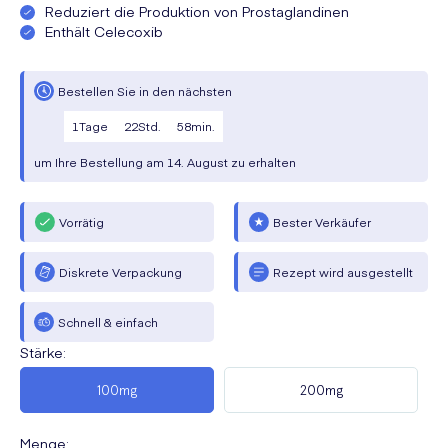
Reduziert die Produktion von Prostaglandinen
Enthält Celecoxib
Bestellen Sie in den nächsten
1
Tage
22
Std.
58
min.
um Ihre Bestellung am
14. August
zu erhalten
Vorrätig
Bester Verkäufer
Diskrete Verpackung
Rezept wird ausgestellt
Schnell & einfach
Stärke
:
100mg
200mg
Menge
: