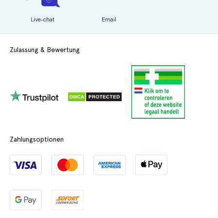
Übelkeit
Schmerzhafte Gelenke
Live-chat
Email
Verschlimmerung von Allergien
Unbeabsichtigte Verletzungen
Zulassung & Bewertung
Zahlungsoptionen