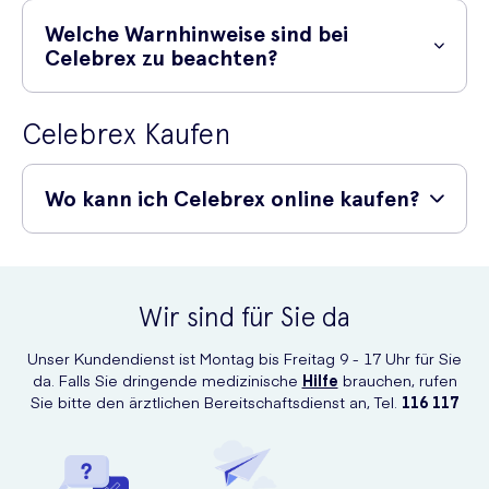
Medikamente einnehmen:
von Celebrex bei einigen Anwendern Nebenwirkungen auftreten. Zu
Welche Warnhinweise sind bei
den häufigsten Nebenwirkungen gehören:
Celebrex zu beachten?
Dextromethorphan
Hoher Blutdruck
Betablocker
Um die Warnhinweise im Zusammenhang mit Celebrex zu verstehen,
Celebrex Kaufen
ist es wichtig, die Packungsbeilage zu lesen, die Ihrem Medikament
Herzinfarkt
Fluconazol oder Rifampicin
beiliegt.
Flüssigkeitsansammlung
Warfarin
Wo kann ich Celebrex online kaufen?
Infektionen der Harnwege
Lithium oder andere Antidepressiva
Kurzatmigkeit
Neuroleptika
Celecoxib Kaufen
Schwindel
Methotrexat
Wir sind für Sie da
Schlafschwierigkeiten
Sie können Celebrex (Celecoxib) online bei Deutsche Medz kaufen,
Carbamazepin
das direkt zu Ihnen nach Hause geliefert wird.
Erbrechen
Barbiturate
Unser Kundendienst ist Montag bis Freitag 9 - 17 Uhr für Sie
da. Falls Sie dringende medizinische
Hilfe
brauchen, rufen
Hautausschläge oder Juckreiz
Ciclosporin oder Tacrolimus
Sie bitte den ärztlichen Bereitschaftsdienst an, Tel.
116 117
Schwierigkeiten beim Schlucken
Kopfschmerzen