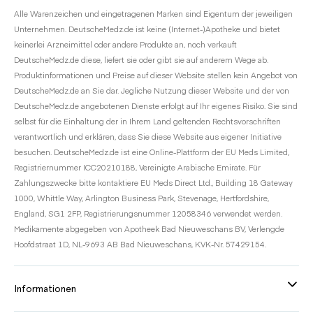
Alle Warenzeichen und eingetragenen Marken sind Eigentum der jeweiligen
Unternehmen. DeutscheMedz.de ist keine (Internet-)Apotheke und bietet
keinerlei Arzneimittel oder andere Produkte an, noch verkauft
DeutscheMedz.de diese, liefert sie oder gibt sie auf anderem Wege ab.
Produktinformationen und Preise auf dieser Website stellen kein Angebot von
DeutscheMedz.de an Sie dar. Jegliche Nutzung dieser Website und der von
DeutscheMedz.de angebotenen Dienste erfolgt auf Ihr eigenes Risiko. Sie sind
selbst für die Einhaltung der in Ihrem Land geltenden Rechtsvorschriften
verantwortlich und erklären, dass Sie diese Website aus eigener Initiative
besuchen. DeutscheMedz.de ist eine Online-Plattform der EU Meds Limited,
Registriernummer ICC20210188, Vereinigte Arabische Emirate. Für
Zahlungszwecke bitte kontaktiere EU Meds Direct Ltd., Building 18 Gateway
1000, Whittle Way, Arlington Business Park, Stevenage, Hertfordshire,
England, SG1 2FP, Registrierungsnummer 12058346 verwendet werden.
Medikamente abgegeben von Apotheek Bad Nieuweschans BV, Verlengde
Hoofdstraat 1D, NL-9693 AB Bad Nieuweschans, KVK-Nr. 57429154.
Informationen