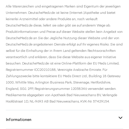
Alle Warenzeichen und eingetragenen Marken sind Eigentum der jeweiligen
Unternehmen. DeutscheMedz.de ist keine (Internet-)Apotheke und bietet
keinerlei Arzneimittel oder andere Produkte an, noch verkauft
DeutscheMedz.de diese, liefert sie oder gibt sie auf anderem Wege ab.
Produktinformationen und Preise auf dieser Website stellen kein Angebot von
DeutscheMedz.de an Sie dar. Jegliche Nutzung dieser Website und der von
DeutscheMedz.de angebotenen Dienste erfolgt auf Ihr eigenes Risiko. Sie sind
selbst für die Einhaltung der in Ihrem Land geltenden Rechtsvorschriften
verantwortlich und erklären, dass Sie diese Website aus eigener Initiative
besuchen. DeutscheMedz.de ist eine Online-Plattform der EU Meds Limited,
Registriernummer ICC20210188, Vereinigte Arabische Emirate. Für
Zahlungszwecke bitte kontaktiere EU Meds Direct Ltd., Building 18 Gateway
1000, Whittle Way, Arlington Business Park, Stevenage, Hertfordshire,
England, SG1 2FP, Registrierungsnummer 12058346 verwendet werden.
Medikamente abgegeben von Apotheek Bad Nieuweschans BV, Verlengde
Hoofdstraat 1D, NL-9693 AB Bad Nieuweschans, KVK-Nr. 57429154.
Informationen