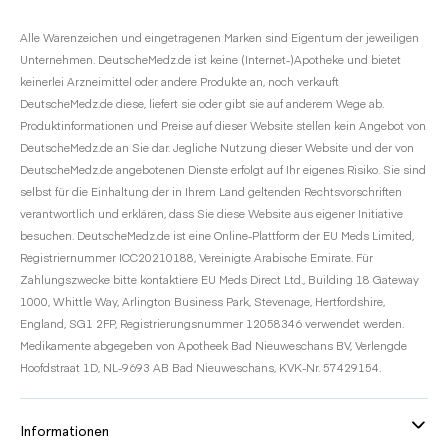
Alle Warenzeichen und eingetragenen Marken sind Eigentum der jeweiligen
Unternehmen. DeutscheMedz.de ist keine (Internet-)Apotheke und bietet
keinerlei Arzneimittel oder andere Produkte an, noch verkauft
DeutscheMedz.de diese, liefert sie oder gibt sie auf anderem Wege ab.
Produktinformationen und Preise auf dieser Website stellen kein Angebot von
DeutscheMedz.de an Sie dar. Jegliche Nutzung dieser Website und der von
DeutscheMedz.de angebotenen Dienste erfolgt auf Ihr eigenes Risiko. Sie sind
selbst für die Einhaltung der in Ihrem Land geltenden Rechtsvorschriften
verantwortlich und erklären, dass Sie diese Website aus eigener Initiative
besuchen. DeutscheMedz.de ist eine Online-Plattform der EU Meds Limited,
Registriernummer ICC20210188, Vereinigte Arabische Emirate. Für
Zahlungszwecke bitte kontaktiere EU Meds Direct Ltd., Building 18 Gateway
1000, Whittle Way, Arlington Business Park, Stevenage, Hertfordshire,
England, SG1 2FP, Registrierungsnummer 12058346 verwendet werden.
Medikamente abgegeben von Apotheek Bad Nieuweschans BV, Verlengde
Hoofdstraat 1D, NL-9693 AB Bad Nieuweschans, KVK-Nr. 57429154.
Informationen