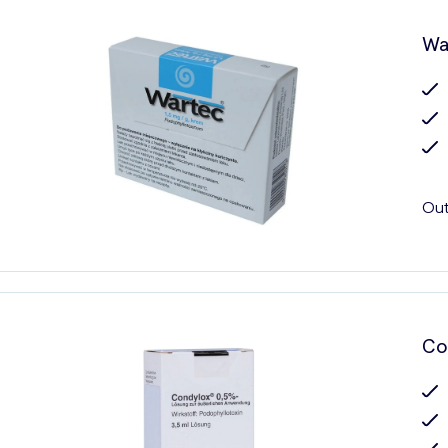
Wa
Out
Co