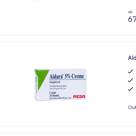
ab
67
Al
Out