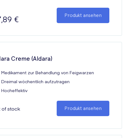
Produkt ansehen
,89 €
dara Creme (Aldara)
Medikament zur Behandlung von Feigwarzen
Dreimal wöchentlich aufzutragen
Hocheffektiv
 of stock
Produkt ansehen