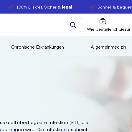
100% Diskret. Sicher &
legal
Schnell & bequem
Wie bestelle ich
Gesun
Chronische Erkrankungen
Allgemeinmedizin
exuell übertragbare Infektion (STI), die
ertragen wird. Die Infektion erscheint