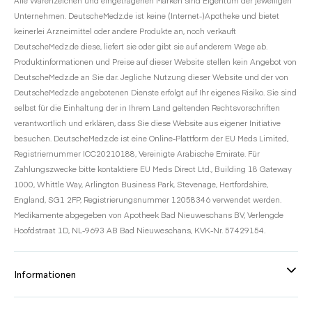
Alle Warenzeichen und eingetragenen Marken sind Eigentum der jeweiligen
Unternehmen. DeutscheMedz.de ist keine (Internet-)Apotheke und bietet
keinerlei Arzneimittel oder andere Produkte an, noch verkauft
DeutscheMedz.de diese, liefert sie oder gibt sie auf anderem Wege ab.
Produktinformationen und Preise auf dieser Website stellen kein Angebot von
DeutscheMedz.de an Sie dar. Jegliche Nutzung dieser Website und der von
DeutscheMedz.de angebotenen Dienste erfolgt auf Ihr eigenes Risiko. Sie sind
selbst für die Einhaltung der in Ihrem Land geltenden Rechtsvorschriften
verantwortlich und erklären, dass Sie diese Website aus eigener Initiative
besuchen. DeutscheMedz.de ist eine Online-Plattform der EU Meds Limited,
Registriernummer ICC20210188, Vereinigte Arabische Emirate. Für
Zahlungszwecke bitte kontaktiere EU Meds Direct Ltd., Building 18 Gateway
1000, Whittle Way, Arlington Business Park, Stevenage, Hertfordshire,
England, SG1 2FP, Registrierungsnummer 12058346 verwendet werden.
Medikamente abgegeben von Apotheek Bad Nieuweschans BV, Verlengde
Hoofdstraat 1D, NL-9693 AB Bad Nieuweschans, KVK-Nr. 57429154.
Informationen