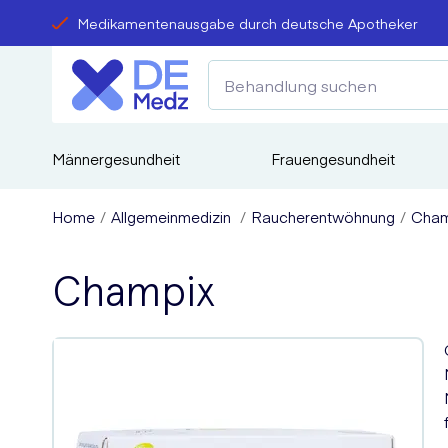
Medikamentenausgabe durch deutsche Apotheker
Männergesundheit
Frauengesundheit
Home
Allgemeinmedizin
Raucherentwöhnung
Cham
Champix