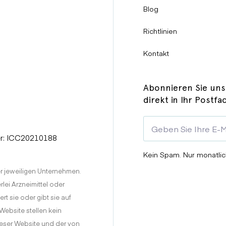
Blog
men werden, es sei denn Ihr Arzt ist der Ansicht, dass der Nutzen
angerschaft feststellen.
Richtlinien
ertragen wird. Es ist möglich, dass die Einnahme von Champix Ihr
Kontakt
tillen sollten.
:
Abonnieren Sie uns
direkt in Ihr Postfa
er: ICC20210188
Kein Spam. Nur monatlic
r jeweiligen Unternehmen.
lei Arzneimittel oder
t sie oder gibt sie auf
ebsite stellen kein
zurzeit einnehmen, bevor Sie mit der Therapie mit Champix beginnen
eser Website und der von