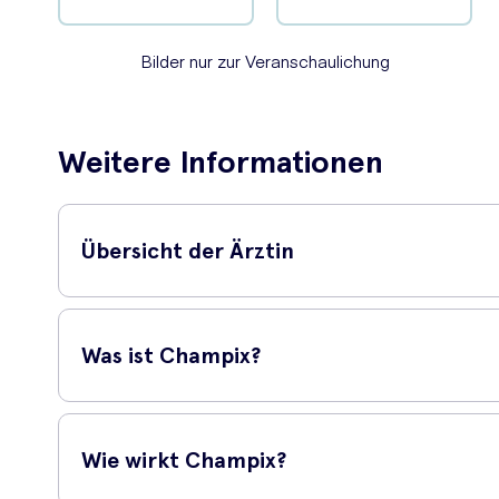
Bilder nur zur Veranschaulichung
Weitere Informationen
Übersicht der Ärztin
Dr Dora 
Was ist Champix?
'
Champix 
Entwöhnu
Champix Tabletten
Nikotinen
Wie wirkt Champix?
Wenn Sie 
Champix, mit dem aktiven Wirkstoff Vareniclin, gehört de