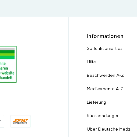
Informationen
So funktioniert es
Hilfe
emerken, von denen Sie meinen, dass sie von Ihrer Einnahme des 
Beschwerden A-Z
oder anderer Wirkstoffe des Medikamentes allergisch sind.
Medikamente A-Z
tztherapie, wie einen Nikotininhalator oder Nikotinpflaster verwe
Lieferung
Rücksendungen
er Allergien, bevor Sie Champix einnehmen.
Über Deutsche Medz
as Risiko von Gemütsstörungen oder Verhaltensveränderungen er