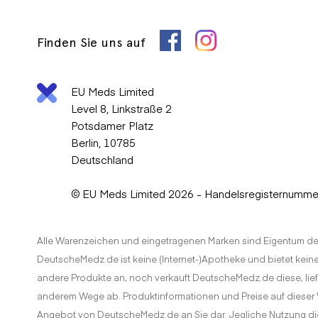
Champix sollte nicht während der Schwangerschaft eingenom
Informieren Sie Ihren Arzt umgehend, sollten Sie eine Schw
Finden Sie uns auf
Es ist noch unbekannt, ob Champix über die Muttermilch üb
darüber, ob Sie während der Einnahme von Champix weiter s
EU Meds Limited
Level 8, Linkstraße 2
Champix kann möglicherweise mit folgendem interagieren
Potsdamer Platz
Berlin, 10785
Alkohol
Deutschland
Ibuprofen
© EU Meds Limited 2026 - Handelsregisternumm
H2-Blocker
Nikotinersatztherapie
Alle Warenzeichen und eingetragenen Marken sind Eigentum de
Trimethoprim
DeutscheMedz.de ist keine (Internet-)Apotheke und bietet keiner
Fluorchinolon-Antibiotika
andere Produkte an, noch verkauft DeutscheMedz.de diese, liefer
anderem Wege ab. Produktinformationen und Preise auf dieser W
Informieren Sie Ihren Arzt über alle Medikamente, die Sie 
Angebot von DeutscheMedz.de an Sie dar. Jegliche Nutzung di