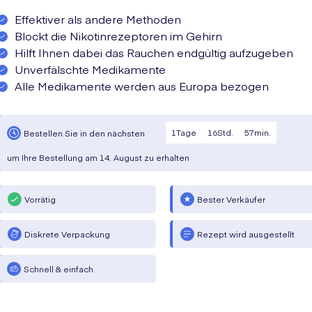
Effektiver als andere Methoden
Blockt die Nikotinrezeptoren im Gehirn
Hilft Ihnen dabei das Rauchen endgültig aufzugeben
Unverfälschte Medikamente
Alle Medikamente werden aus Europa bezogen
1
Tage
16
Std.
57
min.
Bestellen Sie in den nächsten
um Ihre Bestellung am
14. August
zu erhalten
Vorrätig
Bester Verkäufer
Diskrete Verpackung
Rezept wird ausgestellt
Schnell & einfach