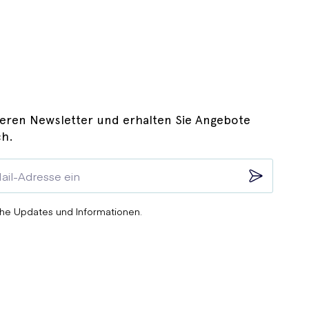
 größer für Sie ist, als das Risiko von Nebenwirkungen.
 Baby beeinträchtigen kamm. Sprechen Sie mit Ihrem Arzt
eren Newsletter und erhalten Sie Angebote
ch.
he Updates und Informationen.
. Ihr Arzt wird Ihnen mitteilen, welche Medikamente eine