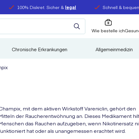
100% Diskret. Sicher &
legal
Schnell & bequem
Wie bestelle ich
Gesun
Chronische Erkrankungen
Allgemeinmedizin
pix
Champix, mit dem aktiven Wirkstoff Vareniclin, gehört den
Mitteln der Raucherentwöhnung an. Dieses Medikament hilf
Menschen das Rauchen aufzugeben, wenn Nikotinersatz ni
funktioniert hat oder als unangemessen erachtet wird.