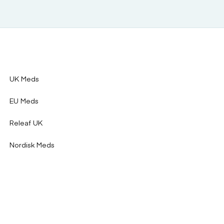
UK Meds
EU Meds
Medikaments ausgelöst wurden.
Releaf UK
Nordisk Meds
nden. Die Kombination von Champix und Nikotinersatzmitteln
höhen.