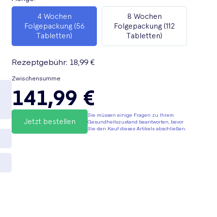
4 Wochen
8 Wochen
Folgepackung (56
Folgepackung (112
Tabletten)
Tabletten)
Rezeptgebühr
:
18,99 €
Zwischensumme
141,99 €
Sie müssen einige Fragen zu Ihrem
Jetzt bestellen
Gesundheitszustand beantworten, bevor
Sie den Kauf dieses Artikels abschließen.