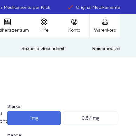
: Medikamente per Klick
Original Medikamente
dheitszentrum
Hilfe
Konto
Warenkorb
Sexuelle Gesundheit
Reisemedizin
Stärke
:
t
1mg
0.5/1mg
cht
Menge
: